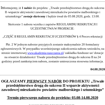
In
formujemy, iż
1 nabór
do projektu: „Trwałe przedsiębiorstwo drogą do sukcesu
II -wsparcie aktywności zawodowej mieszkańców powiatów malborskiego i
sztumskiego”
zostaje skrócony
i będzie trwał do 05.08.2020, godz. 13.00.
Skrócenie 1 naboru wynika z zapisów REGULAMINU REKRUTACJI I
UCZESTNICTWA W PROJEKCIE:
„CZĘŚĆ II REGULAMIN REKRUTACJI UCZESTNIKÓW § 4 Proces rekrutacji
Pkt. 2 W jednym naborze przyjętych zostanie maksymalnie 20 formularzy
zgłoszeniowych. W przypadku wcześniejszego zakończenia naboru wniosków, na
stronie internetowej
www.akademia-nauczania.pl
/ zakładka fundusze ue/ dotacje
na otwarcie działalności/ Trwałe przedsiębiorstwo drogą do sukcesu II na 24
godziny przed zamknięciem naboru, zostanie umieszczona stosowna informacja.
04.08.2020
OGŁASZAMY
PIERWSZY
NABÓR
DO PROJEKTU „Trwałe
przedsiębiorstwo drogą do sukcesu II wsparcie aktywności
zawodowej mieszkańców powiatów malborskiego i sztumskiego”
Termin pierwszego naboru do projektu: 03.08-14.08.2020