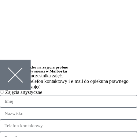
Chcę zapisać dziecko na
zajęcia próbne
w Akademii Kreatywności w Malborku
Uzupełnij dane uczestnika zajęć.
Prosimy podać telefon kontaktowy i e-mail do opiekuna prawnego.
Wybierz rodzaj zajęć
Zajęcia artystyczne