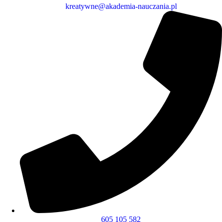
kreatywne@akademia-nauczania.pl
605 105 582