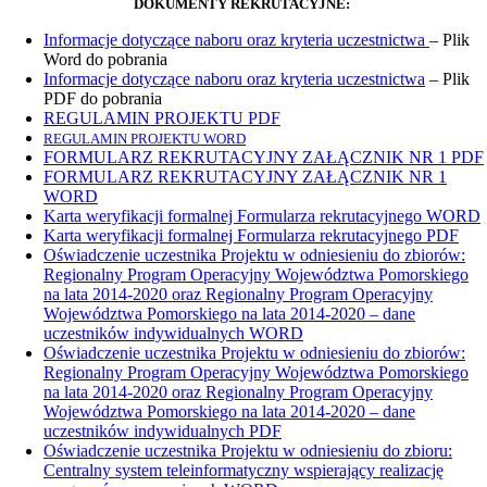
DOKUMENTY REKRUTACYJNE:
Informacje dotyczące naboru oraz kryteria uczestnictwa
– Plik
Word do pobrania
Informacje dotyczące naboru oraz kryteria uczestnictwa
– Plik
PDF do pobrania
REGULAMIN PROJEKTU PDF
REGULAMIN PROJEKTU WORD
FORMULARZ REKRUTACYJNY ZAŁĄCZNIK NR 1 PDF
FORMULARZ REKRUTACYJNY ZAŁĄCZNIK NR 1
WORD
Karta weryfikacji formalnej Formularza rekrutacyjnego WORD
Karta weryfikacji formalnej Formularza rekrutacyjnego PDF
Oświadczenie uczestnika Projektu w odniesieniu do zbiorów:
Regionalny Program Operacyjny Województwa Pomorskiego
na lata 2014-2020 oraz Regionalny Program Operacyjny
Województwa Pomorskiego na lata 2014-2020 – dane
uczestników indywidualnych WORD
Oświadczenie uczestnika Projektu w odniesieniu do zbiorów:
Regionalny Program Operacyjny Województwa Pomorskiego
na lata 2014-2020 oraz Regionalny Program Operacyjny
Województwa Pomorskiego na lata 2014-2020 – dane
uczestników indywidualnych PDF
Oświadczenie uczestnika Projektu w odniesieniu do zbioru:
Centralny system teleinformatyczny wspierający realizację