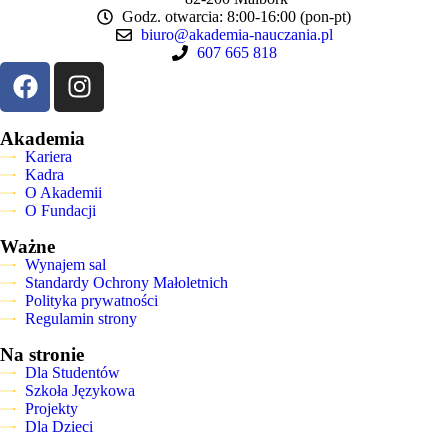
Godz. otwarcia: 8:00-16:00 (pon-pt)
biuro@akademia-nauczania.pl
607 665 818
Akademia
Kariera
Kadra
O Akademii
O Fundacji
Ważne
Wynajem sal
Standardy Ochrony Małoletnich
Polityka prywatności
Regulamin strony
Na stronie
Dla Studentów
Szkoła Językowa
Projekty
Dla Dzieci