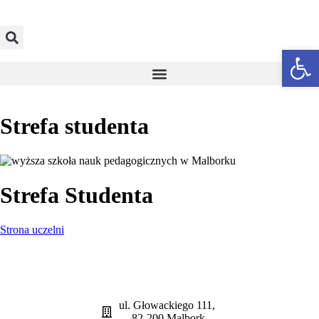
Otwórz p
Strefa studenta
Strefa Studenta
Strona uczelni
ul. Głowackiego 111,
82-200 Malbork