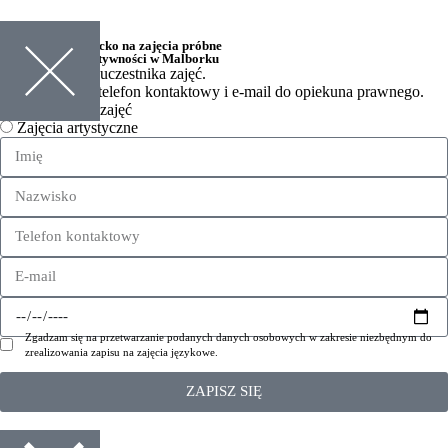
Chcę zapisać dziecko na
zajęcia próbne
w Akademii Kreatywności w Malborku
Uzupełnij dane uczestnika zajęć.
Prosimy podać telefon kontaktowy i e-mail do opiekuna prawnego.
Wybierz rodzaj zajęć
Zajęcia artystyczne
Zgadzam się na przetwarzanie podanych danych osobowych w zakresie niezbędnym do
zrealizowania zapisu na zajęcia językowe.
ZAPISZ SIĘ