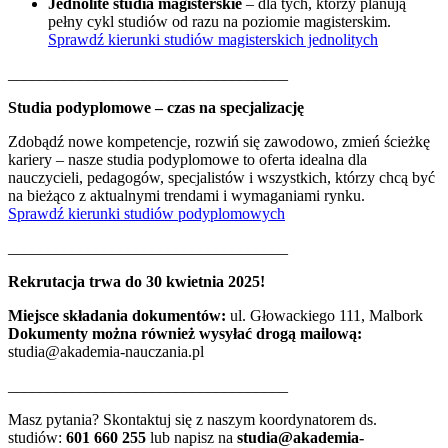
Jednolite studia magisterskie
– dla tych, którzy planują
pełny cykl studiów od razu na poziomie magisterskim.
Sprawdź kierunki studiów magisterskich jednolitych
___________________________________
Studia podyplomowe – czas na specjalizację
Zdobądź nowe kompetencje, rozwiń się zawodowo, zmień ścieżkę
kariery – nasze studia podyplomowe to oferta idealna dla
nauczycieli, pedagogów, specjalistów i wszystkich, którzy chcą być
na bieżąco z aktualnymi trendami i wymaganiami rynku.
Sprawdź kierunki studiów podyplomowych
___________________________________
Rekrutacja trwa do 30 kwietnia 2025!
Miejsce składania dokumentów:
ul. Głowackiego 111, Malbork
Dokumenty można również wysyłać drogą mailową:
studia@akademia-nauczania.pl
___________________________________
Masz pytania? Skontaktuj się z naszym koordynatorem ds.
studiów:
601 660 255
lub napisz na
studia@akademia-