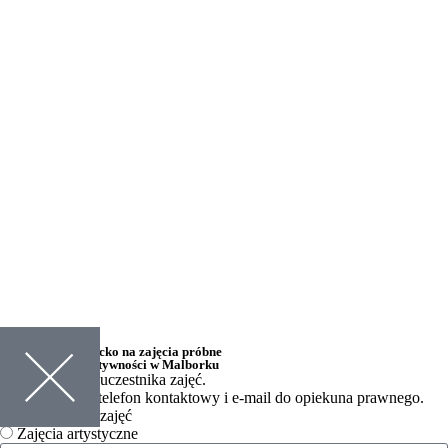
Chcę zapisać dziecko na
zajęcia próbne
w Akademii Kreatywności w Malborku
Uzupełnij dane uczestnika zajęć.
Prosimy podać telefon kontaktowy i e-mail do opiekuna prawnego.
Wybierz rodzaj zajęć
Zajęcia artystyczne